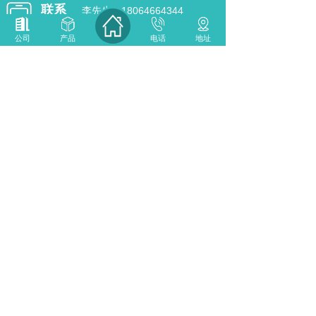
联系
李先生：18064664344
电话
梁先生：18064664154
公司
产品
电话
地址
邮箱：
1831334485@qq.com
联系地址：
佛山市南海区南新街尚趣家具西南侧
约200米
了
手
解
机
更
扫
多
一
精
扫
彩
佛山市箭龙金属制品有限公司 版权所有
备案号:粤ICP备
2022070659号
技术支持：
佛山高创网络