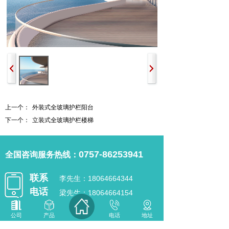
上一个：
外装式全玻璃护栏阳台
下一个：
立装式全玻璃护栏楼梯
0757-86253941
全国咨询服务热线：
联系
李先生：18064664344
电话
梁先生：18064664154
邮箱：
1831334485@qq.com
公司
产品
电话
地址
联系地址：
佛山市南海区南新街尚趣家具西南侧